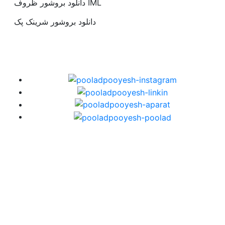
دانلود بروشور ظروف IML
دانلود بروشور شرینک پک
تهران، تهرانپارس، خیابان ناهیدی، خیابان میوه، کوچه صبوری،
ساختمان پولاد، پلاک 2
02177333337
info@pooladpooyesh.com