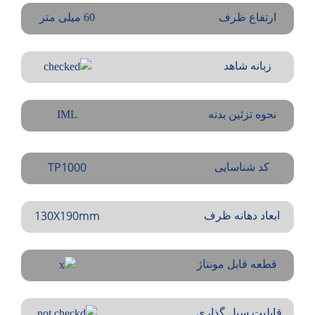
ارتفاع ظرف
60 میلی متر
زبانه شاهد
نحوه تزئین بدنه
IML
TP1000
کد شناسایی
130X190mm
ابعاد دهانه ظرف
قطعه قابل مونتاژ
قابلیت سیل گذاری