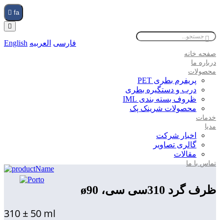
fa
فارسی
العربیه
English
صفحه خانه
درباره ما
محصولات
پریفرم بطری PET
درب و دستگیره بطری
ظروف بسته بندی IML
محصولات شرینک پک
خدمات
مدیا
اخبار شرکت
گالری تصاویر
مقالات
تماس با ما
ظرف گرد 310سی سی، ø90
310 ± 50 ml