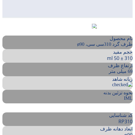
طلاعات فنی محصول
نام محصول
ظرف گرد 310سی سی، ø90
حجم مفید
310 ± 50 ml
ارتفاع ظرف
69 میلی متر
زبانه شاهد
نحوه تزئین بدنه
IML
کد شناسایی
RP310
ابعاد دهانه ظرف