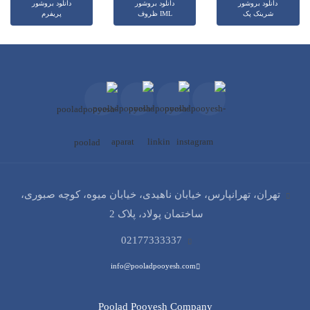
دانلود بروشور
دانلود بروشور
دانلود بروشور
شرینک پک
ظروف IML
پریفرم
تهران، تهرانپارس، خیابان ناهیدی، خیابان میوه، کوچه صبوری،
ساختمان پولاد، پلاک 2
02177333337
info@pooladpooyesh.com
Poolad Pooyesh Company